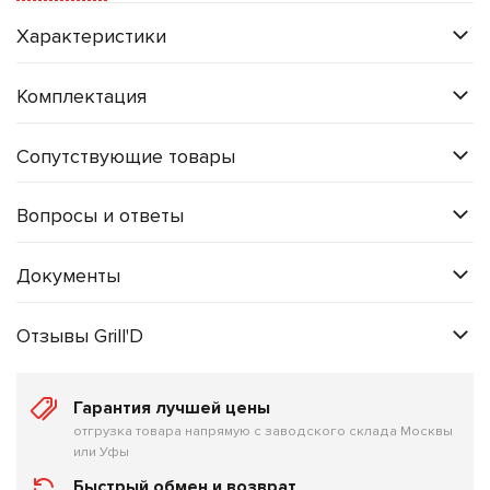
объёмом до
10 м³
— идеальный компактный источник
Характеристики
лёгкого пара.
Почему вам подойдёт Sangens
W12 Glass Black
?
Комплектация
Без ТЭНов — без накипи и перегораний:
Внутри
Сопутствующие товары
печи нет привычных ТЭНов, которые покрываются
накипью, выгорают и требуют замены. Вместо них
—
запатентованные энергоблоки Sangens из
Вопросы и ответы
высоколегированной стали AISI 304
.
Документы
Настоящий пар, как в бане:
Камни раскаляются
до температуры, при которой вода мгновенно
превращается в
мелкодисперсный, лёгкий пар
. Вы
Отзывы Grill'D
можете поддавать ковш за ковшом — температура
каменки остаётся стабильной.
Гарантия лучшей цены
Управление с телефона:
Через
Wi-Fi или
отгрузка товара напрямую с заводского склада Москвы
или Уфы
Bluetooth
вы подключаетесь к печи. В фирменном
приложении Sangens выбираете один из трёх
Быстрый обмен и возврат