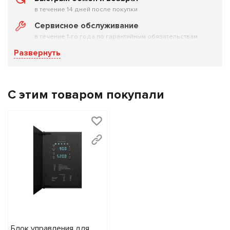
режимов:
русская жёсткая баня
,
русская мягкая
в течение 14 дней после покупки
баня
или
финская сауна
. Температура в парной
Сервисное обслуживание
регулируется с точностью до 1°C
.
в течение 1-го года по гарантийным обязательствам
Развернуть
Конструктивные преимущества
:
Усиленный нагревательный корпус из
нержавеющей стали:
Внутренняя каменка и все
С этим товаром покупали
силовые элементы выполнены из стали с
высококачественными сварными швами. Никаких
деформаций от циклических нагревов, никакой
коррозии.
Мощность 6 кВт для объёма до 10 м³:
Идеальный баланс для небольших частных саун,
домашних бань или даже встроенных парных в
квартире. Прогрев до
70°C
занимает до 1,5 часов,
максимальная температура в парной —
120°C
.
Напряжение —
220/380 В
, подойдёт к большинству
Блок управления для