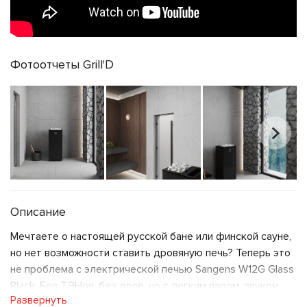
Фотоотчеты Grill'D
Описание
Мечтаете о настоящей русской бане или финской сауне,
но нет возможности ставить дровяную печь?
Теперь это
не проблема с
электрической печью Sangens W12G Glass
Black
. Без ТЭНов, без дров, но с легким паром, звуком
Развернуть
«вьюги» и управлением со смартфона. Для парных