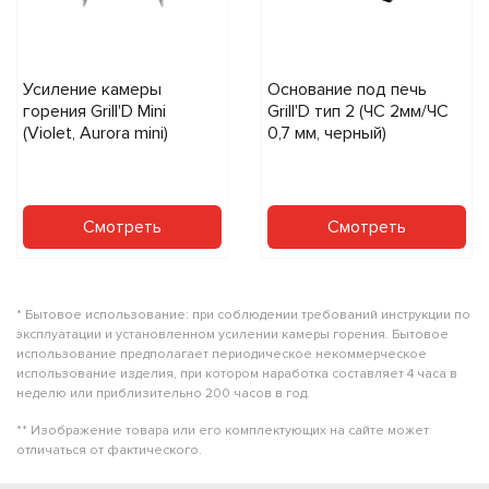
Усиление камеры
Основание под печь
горения Grill'D Mini
Grill'D тип 2 (ЧС 2мм/ЧС
(Violet, Aurora mini)
0,7 мм, черный)
Смотреть
Смотреть
* Бытовое использование: при соблюдении требований инструкции по
эксплуатации и установленном усилении камеры горения. Бытовое
использование предполагает периодическое некоммерческое
использование изделия, при котором наработка составляет 4 часа в
неделю или приблизительно 200 часов в год.
** Изображение товара или его комплектующих на сайте может
отличаться от фактического.