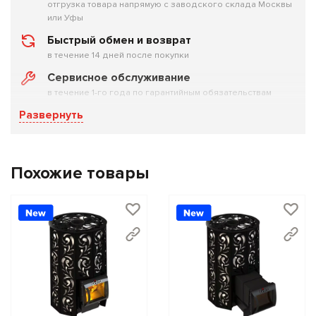
отгрузка товара напрямую с заводского склада Москвы
за ковшом — пара будет столько сколько нужно.
или Уфы
Фирменный звук «вьюги»:
При подаче воды из
Быстрый обмен и возврат
закрытой каменки вырывается
вой «вьюги» будто
в течение 14 дней после покупки
ты находишься не в горячей парной, а в зимнем
Сервисное обслуживание
лесу.
Это просто обалденный эффект.
в течение 1-го года по гарантийным обязательствам
Развернуть
Конструктивные преимущества:
Нержавеющая сталь AISI 430 толщиной до 6
мм:
Печи серии Pro мы делаем из жаростойких
Похожие товары
сталей с дополнительным усилением самых
нагруженных мест. Коррозия, деформация,
прогары? Забудьте. Печь выдержит интенсивную,
ежедневную эксплуатацию.
Большая панорамная дверца:
Широкий обзор
пламени в этой печи вам обеспечен. Лежишь на
полке, любуешься живым огнем и расслабляешься.
Кайф!