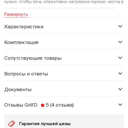
нужно, чтобы печь оперативно нагревала парную, могла в
течение дня стабильно выдавать качественный пар и
Развернуть
была управляема
— если надо, быстро скинул
температуру, если надо — быстро нагнал. Понимая это,
Характеристики
мы создали Violet 500 Short Max Pro — настоящий
генератор пара для больших пространств.
Комплектация
Почему Violet 500 Short Pro Max?
Сопутствующие товары
Создана для коммерции и больших
семей:
Мощность, рассчитанная на парные 30–50
куб.м, быстрый выход на режим и живучесть
Вопросы и ответы
материалов на тысячи часов. Violet 500 Short Pro
Max будет работать на полную долгое время — без
Документы
сбоев и усталости.
Держит температуру:
Закрытая каменка
Отзывы Grill'D
5
(4
отзыва
)
стабильно держит
свыше 400°C
даже при
интенсивном парообразовании. А в случае просадки
Гарантия лучшей цены
восстанавливается всего за пару минут.
Лейте ковш