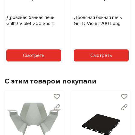
Мы взяли всё лучшее из легендарной линейки Violet,
умножили на мощностной коэффициент и добавили
Дровяная банная печь
Дровяная банная печь
надежность на тысячи часов. Печь Grill'D Violet 500 Short
Grill'D Violet 200 Short
Grill'D Violet 200 Long
Pro Max
даст столько пара, сколько нужно. Будет
работать, пока работаете вы сами. И будет радовать
глаз даже тогда, когда не топится.
Смотреть
Смотреть
С этим товаром покупали