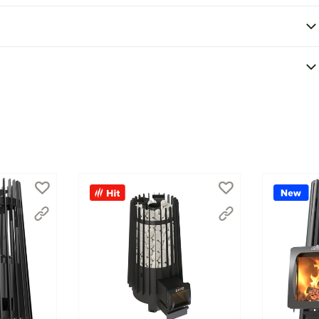
я эффективного горения.
 сидя на полке.
ния работают на ваш комфорт. Просто загрузите сухие