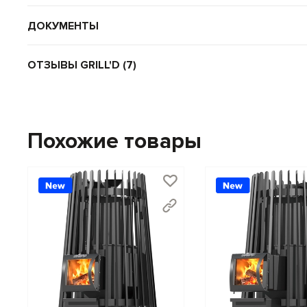
Наборные колосники
и скошенное дно топки дл
ДОКУМЕНТЫ
Дверца со стеклом
позволяет любоваться огнем,
В печи Grill'D Cometa Vega 240 Short инженерные реше
ОТЗЫВЫ GRILL'D
(7
)
лиственные дрова — остальное она сделает сама.
Похожие товары