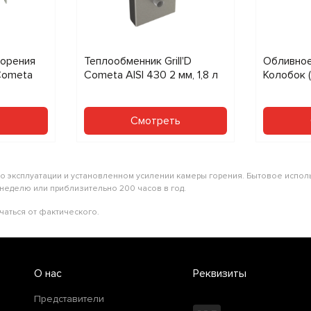
горения
Теплообменник Grill'D
Обливное 
 Cometa
Cometa AISI 430 2 мм, 1,8 л
Колобок (
ь
Смотреть
по эксплуатации и установленном усилении камеры горения. Бытовое исп
 неделю или приблизительно 200 часов в год.
чаться от фактического.
О нас
Реквизиты
Представители