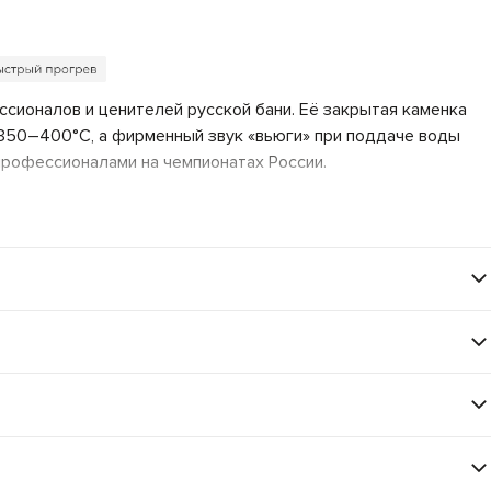
сионалов и ценителей русской бани. Её закрытая каменка
 350–400°C, а фирменный звук «вьюги» при поддаче воды
профессионалами на чемпионатах России.
т легкий мелкодисперсный пар, а открытая — классический
агодаря кожуху-конвектору и металлическим ламелям.
и при поддаче воды.
нах нагрузки (срок службы >10 лет).