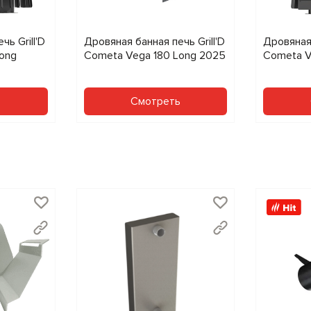
ь Grill'D
Дровяная банная печь Grill'D
Дровяная 
ong
Cometa Vega 180 Long 2025
Cometa V
ь
Смотреть