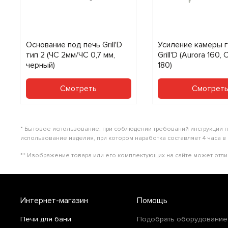
Основание под печь Grill'D
Усиление камеры 
тип 2 (ЧС 2мм/ЧС 0,7 мм,
Grill'D (Aurora 160,
черный)
180)
Смотреть
Смотрет
* Бытовое использование: при соблюдении требований инструкции 
использование изделия, при котором наработка составляет 4 часа в
** Изображение товара или его комплектующих на сайте может отли
Интернет-магазин
Помощь
Печи для бани
Подобрать оборудование