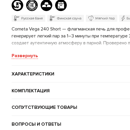
Cometa Vega 240 Short — флагманская печь для профес
генерирует легкий пар за 1–3 минуты при температуре
создает аутентичную атмосферу в парной. Проверено 
Почему Cometa Vega 240 Short?
Развернуть
Две каменки для любого пара:
Закрытая выдае
жгучий.
ХАРАКТЕРИСТИКИ
Быстрый нагрев:
Парная до 70°C за 60 минут бл
КОМПЛЕКТАЦИЯ
Фирменный звук «вьюги»:
Вырывается из каменк
СОПУТСТВУЮЩИЕ ТОВАРЫ
Конструктивные преимущества:
Котловая сталь 09Г2С
с усилением до 8 мм в зо
ВОПРОСЫ И ОТВЕТЫ