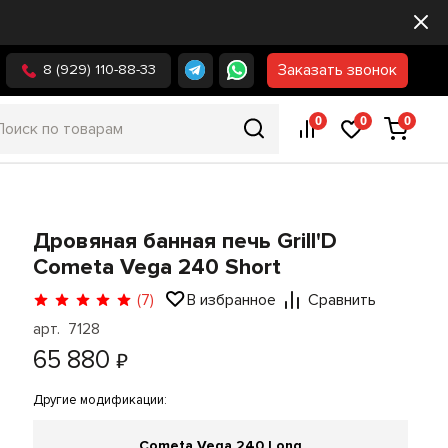
Заказать звонок
8 (929) 110-88-33
0
0
0
Дровяная банная печь Grill'D
Cometa Vega 240 Short
(7)
В избранное
Сравнить
арт. 7128
65 880
₽
Другие модификации:
Cometa Vega 240 Long