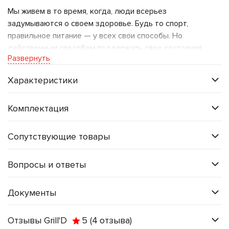
Мы живем в то время, когда, люди всерьез
задумываются о своем здоровье. Будь то спорт,
правильное питание — у всех свои способы. Но
действенным способом поддержать свое состояния
Развернуть
также является русская баня. А для нее нужна
правильная печь — например, Grill'D Cometa Vega 240
Характеристики
Long Pro.
Почему
Cometa Vega 240
Pro?
Комплектация
Увеличенный ресурс:
Срок службы 5000 часов
Сопутствующие товары
или 25 лет при бытовом использовании.
Обновленная закрытая каменка:
Новая
Вопросы и ответы
конструкция нагрева камней до 550°C позволяет
получать еще более легкий пар.
Документы
Ламели и дверца «сатин»:
Предают печи
премиальный внешний вид за счет использования
Отзывы Grill'D
5
(4
отзыва
)
нерж. AISI 304.